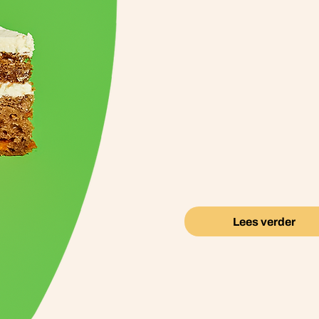
Plant
mains
We willen dat ook 
lekkere gebak ku
100% plantaardige 
lokale, voedzame 
hele keten. Zo heef
logisch dat plant
Lees verder