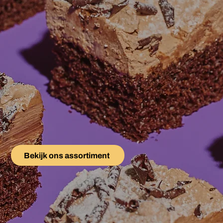
Plants mak
the best p
Bij Van Planten zijn we gek op lekker ge
En dat nemen we behoorlijk serieus
Bekijk ons assortiment