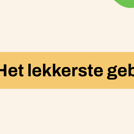
Het lekkerste ge
Van Planten
maakt gebak 