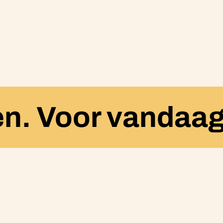
en. Voor vandaag
 one-stop taartshop. Eén assortiment