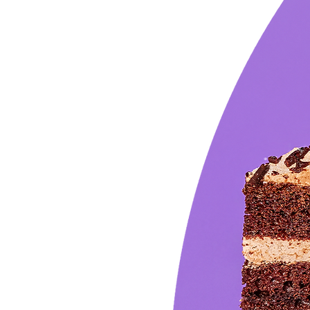
ak
valt
vieren.
bak. En dat
aar het volgende
g opnieuw uit.
, is er heul veel
s we de
t recept goed