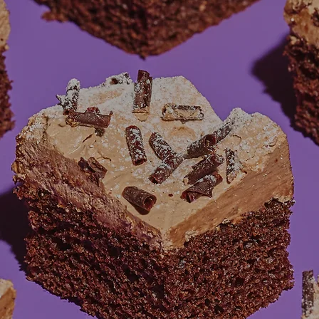
e ​
astry
bak.