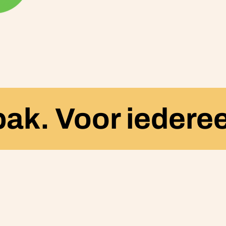
bak. Voor iedere
zo
Van Planten is je