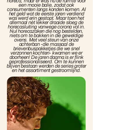
horeca, maar er was nu de ruimte voor
een mooie balie, zodat ook
consumenten langs konden komen. Al
het geld wat de eerste jaren verdiend
was werd erin gestopt. Maar toen het
allemaal nèt lekker draaide sloeg de
horecasluiting vanwege corona vol in.
Nul horecazaken die nog bestelden,
niets om te bakken in die geweldige
ovens. Met veel steun van onze
achterban -die massaal de
brievenbuspakketjes die we snel
verzonnen kochten- kwamen we er
doorheen! De jaren daarna is er flink
geprofessionaliseerd. Om te kunnen
blijven bestaan werden de series groter
en het assortiment gestroomlijnd.