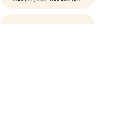
No-Waste
Door de handige verpakking en
lange houdbaarheid in zowel vriezer
als koeling, hoef je nooit meer taart
weg te gooien. Was de planeet
redden altijd maar zo lekker.