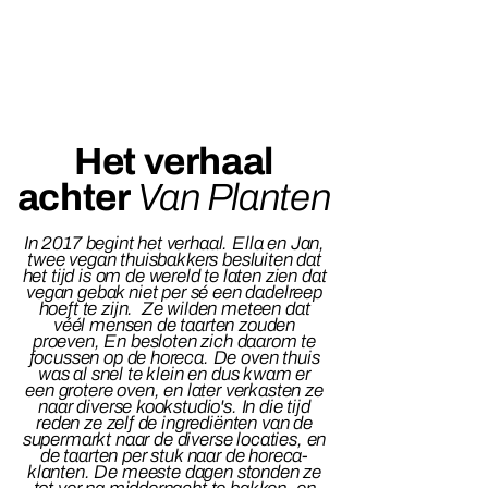
Het verhaal
achter
Van Planten
In 2017 begint het verhaal. Ella en Jan,
twee vegan thuisbakkers besluiten dat
het tijd is om de wereld te laten zien dat
vegan gebak niet per sé een dadelreep
hoeft te zijn. Ze wilden meteen dat
véél mensen de taarten zouden
proeven, En besloten zich daarom te
focussen op de horeca. De oven thuis
was al snel te klein en dus kwam er
een grotere oven, en later verkasten ze
naar diverse kookstudio's. In die tijd
reden ze zelf de ingrediënten van de
supermarkt naar de diverse locaties, en
de taarten per stuk naar de horeca-
klanten. De meeste dagen stonden ze